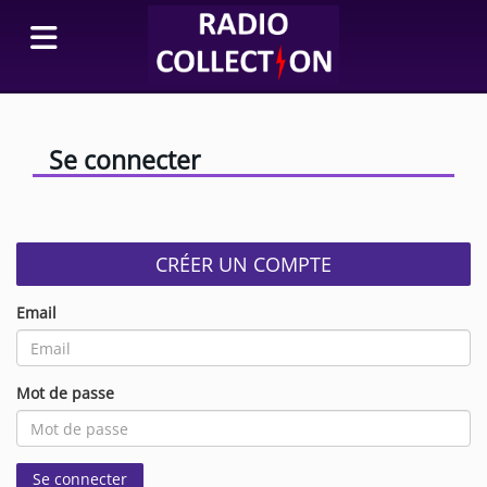
Se connecter
CRÉER UN COMPTE
Email
(L’email est obligatoire )
Mot de passe
(Le mot de passe est obligatoire)
Se connecter