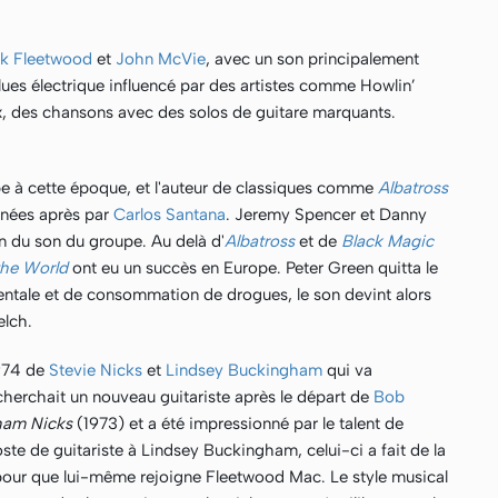
k Fleetwood
et
John McVie
, avec un son principalement
Blues électrique influencé par des artistes comme Howlin’
, des chansons avec des solos de guitare marquants.
upe à cette époque, et l'auteur de classiques comme
Albatross
nnées après par
Carlos Santana
. Jeremy Spencer et Danny
on du son du groupe. Au delà d'
Albatross
et de
Black Magic
the World
ont eu un succès en Europe. Peter Green quitta le
ntale et de consommation de drogues, le son devint alors
lch.
1974 de
Stevie Nicks
et
Lindsey Buckingham
qui va
herchait un nouveau guitariste après le départ de
Bob
ham Nicks
(1973) et a été impressionné par le talent de
te de guitariste à Lindsey Buckingham, celui-ci a fait de la
 pour que lui-même rejoigne Fleetwood Mac. Le style musical