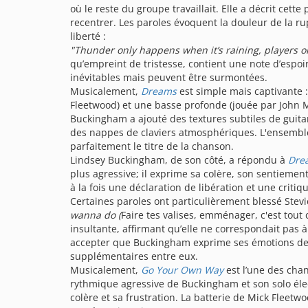
où le reste du groupe travaillait. Elle a décrit cet
recentrer. Les paroles évoquent la douleur de la ru
liberté :
"Thunder only happens when it’s raining, players o
qu’empreint de tristesse, contient une note d’espoi
inévitables mais peuvent être surmontées.
Musicalement,
Dreams
est simple mais captivante 
Fleetwood) et une basse profonde (jouée par John 
Buckingham a ajouté des textures subtiles de guita
des nappes de claviers atmosphériques. L'ensemble
parfaitement le titre de la chanson.
Lindsey Buckingham, de son côté, a répondu à
Dre
plus agressive; il exprime sa colère, son sentiement
à la fois une déclaration de libération et une criti
Certaines paroles ont particulièrement blessé Ste
wanna do (
Faire tes valises, emménager, c'est tout 
insultante, affirmant qu’elle ne correspondait pas à 
accepter que Buckingham exprime ses émotions de 
supplémentaires entre eux.
Musicalement,
Go Your Own Way
est l’une des chan
rythmique agressive de Buckingham et son solo élec
colère et sa frustration. La batterie de Mick Fleet