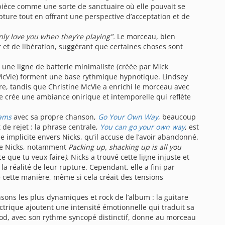
te pièce comme une sorte de sanctuaire où elle pouvait se
pture tout en offrant une perspective d’acceptation et de
nly love you when they’re playing".
Le morceau, bien
r et de libération, suggérant que certaines choses sont
: une ligne de batterie minimaliste (créée par Mick
McVie) forment une base rythmique hypnotique. Lindsey
re, tandis que Christine McVie a enrichi le morceau avec
 crée une ambiance onirique et intemporelle qui reflète
ams
avec sa propre chanson,
Go Your Own Way
, beaucoup
 de rejet : la phrase centrale,
You can go your own way
, est
que implicite envers Nicks, qu’il accuse de l’avoir abandonné.
vie Nicks, notamment
Packing up, shacking up is all you
ce que tu veux faire
).
Nicks a trouvé cette ligne injuste et
la réalité de leur rupture. Cependant, elle a fini par
cette manière, même si cela créait des tensions
sons les plus dynamiques et rock de l’album : la guitare
trique ajoutent une intensité émotionnelle qui traduit sa
wood, avec son rythme syncopé distinctif, donne au morceau