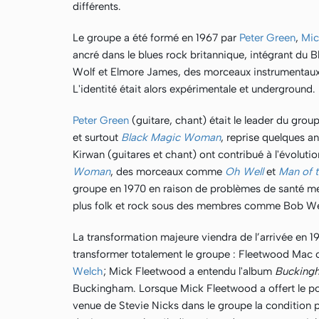
différents.
Le groupe a été formé en 1967 par
Peter Green
,
Mic
ancré dans le blues rock britannique, intégrant du 
Wolf et Elmore James, des morceaux instrumentaux
L'identité était alors expérimentale et underground.
Peter Green
(guitare, chant) était le leader du gro
et surtout
Black Magic Woman
, reprise quelques a
Kirwan (guitares et chant) ont contribué à l'évoluti
Woman
, des morceaux comme
Oh Well
et
Man of 
groupe en 1970 en raison de problèmes de santé me
plus folk et rock sous des membres comme Bob We
La transformation majeure viendra de l’arrivée en 
transformer totalement le groupe : Fleetwood Mac c
Welch
; Mick Fleetwood a entendu l'album
Bucking
Buckingham. Lorsque Mick Fleetwood a offert le pos
venue de Stevie Nicks dans le groupe la condition