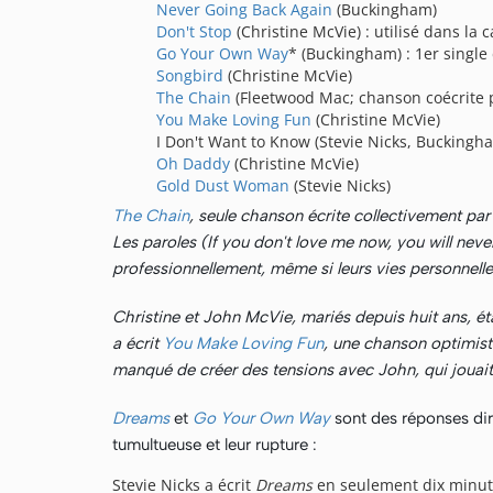
Never Going Back Again
(Buckingham)
Don't Stop
(Christine McVie) : utilisé dans la
Go Your Own Way
* (Buckingham) : 1er singl
Songbird
(Christine McVie)
The Chain
(Fleetwood Mac; chanson coécrite 
You Make Loving Fun
(Christine McVie)
I Don't Want to Know (Stevie Nicks, Buckingh
Oh Daddy
(Christine McVie)
Gold Dust Woman
(Stevie Nicks)
The Chain
, seule chanson écrite collectivement par
Les paroles (If you don't love me now, you will nev
professionnellement, même si leurs vies personnelles
Christine et John McVie, mariés depuis huit ans, éta
a écrit
You Make Loving Fun
, une chanson optimist
manqué de créer des tensions avec John, qui jouait
Dreams
et
Go Your Own Way
sont des réponses dir
tumultueuse et leur rupture :
Stevie Nicks a écrit
Dreams
en seulement dix minute